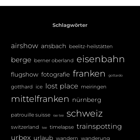
O
30.08.14
M
A
Schlagwörter
S
T
airshow
ansbach
R
beelitz-heilstätten
E
eisenbahn
berge
berner oberland
I
B
franken
flugshow
fotografie
gottardo
E
lost place
gotthard
ice
meiringen
R
mittelfranken
nürnberg
schweiz
patrouille suisse
rae tee
trainspotting
switzerland
timelapse
tee
urbex
urlaub
wandern
wanderung