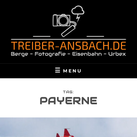
Skip
to
content
TREIBER-ANSBACH.DE
BERGE – FOTOGRAFIE – EISENBAHN – URBEX
MENU
TAG:
PAYERNE