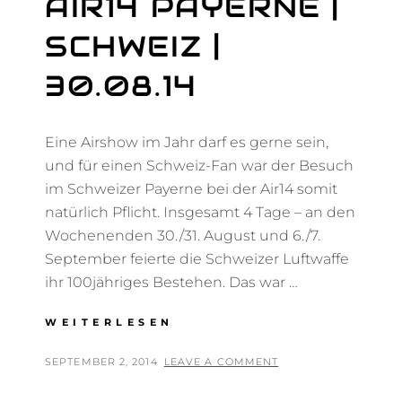
AIR14 PAYERNE |
SCHWEIZ |
30.08.14
Eine Airshow im Jahr darf es gerne sein,
und für einen Schweiz-Fan war der Besuch
im Schweizer Payerne bei der Air14 somit
natürlich Pflicht. Insgesamt 4 Tage – an den
Wochenenden 30./31. August und 6./7.
September feierte die Schweizer Luftwaffe
ihr 100jähriges Bestehen. Das war …
AIR14
WEITERLESEN
PAYERNE
|
POSTED
BY
SEPTEMBER 2, 2014
T
LEAVE A COMMENT
SCHWEIZ
ON
H
|