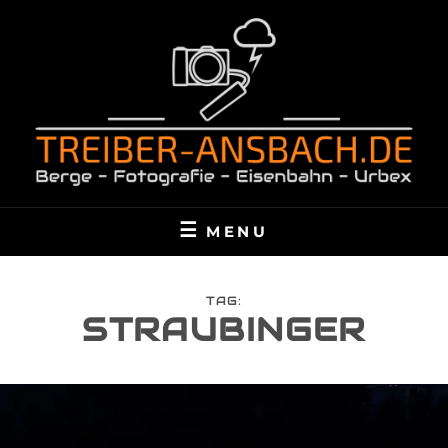
Skip
to
content
TREIBER-ANSBACH.DE
BERGE – FOTOGRAFIE – EISENBAHN – URBEX
MENU
TAG:
STRAUBINGER