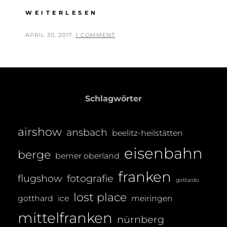
BAD
WEITERLESEN
GASTEIN
2017
POSTED
BY
APRIL 30, 2017
T
1 COMMENT
–
ON
H
AUFSCHWUNG
O
ODER
WEITERER
M
VERFALL?
A
Schlagwörter
S
T
airshow
ansbach
R
beelitz-heilstätten
E
eisenbahn
berge
berner oberland
I
B
franken
flugshow
fotografie
gottardo
E
lost place
gotthard
ice
meiringen
R
mittelfranken
nürnberg