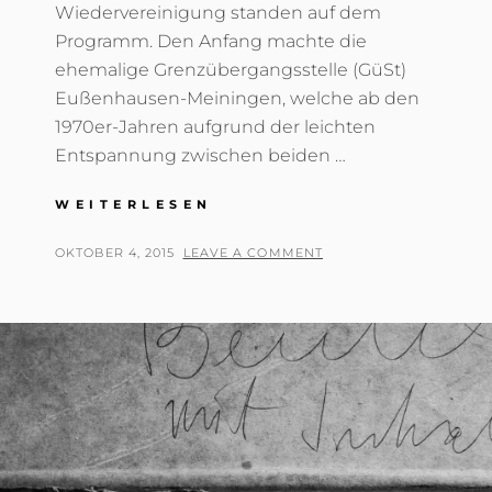
Wiedervereinigung standen auf dem
Programm. Den Anfang machte die
ehemalige Grenzübergangsstelle (GüSt)
Eußenhausen-Meiningen, welche ab den
1970er-Jahren aufgrund der leichten
Entspannung zwischen beiden …
25
WEITERLESEN
JAHRE
DEUTSCHE
POSTED
BY
OKTOBER 4, 2015
T
LEAVE A COMMENT
EINHEIT
ON
H
O
M
A
S
T
R
E