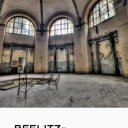
T
R
E
I
B
E
R