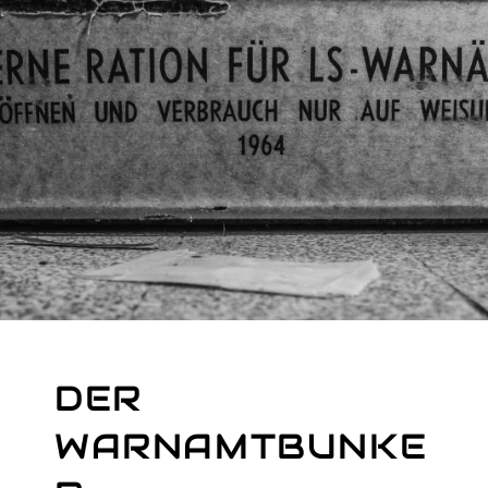
I
B
E
R
DER
WARNAMTBUNKE