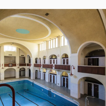
H
2014
O
M
A
S
T
R
E
I
B
E
R