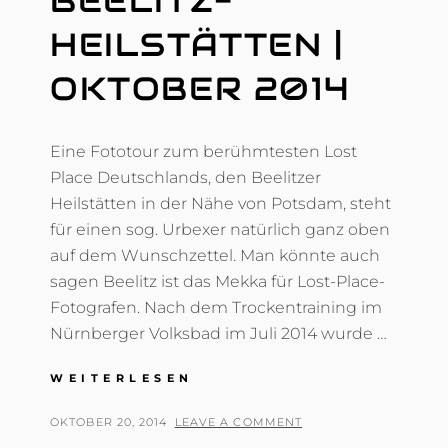
BEELITZ-
HEILSTÄTTEN |
OKTOBER 2014
Eine Fototour zum berühmtesten Lost
Place Deutschlands, den Beelitzer
Heilstätten in der Nähe von Potsdam, steht
für einen sog. Urbexer natürlich ganz oben
auf dem Wunschzettel. Man könnte auch
sagen Beelitz ist das Mekka für Lost-Place-
Fotografen. Nach dem Trockentraining im
Nürnberger Volksbad im Juli 2014 wurde …
BEELITZ-
WEITERLESEN
HEILSTÄTTEN
|
POSTED
BY
OKTOBER 20, 2014
T
LEAVE A COMMENT
OKTOBER
ON