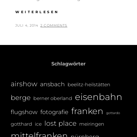
FOTOTOUR
WEITERLESEN
INS
VOLKSBAD
POSTED
BY
JULI 4, 2014
T
2 COMMENTS
NÜRNBERG
ON
H
O
M
A
Schlagwörter
S
T
airshow
ansbach
R
beelitz-heilstätten
E
eisenbahn
berge
berner oberland
I
B
franken
flugshow
fotografie
gottardo
E
lost place
gotthard
ice
meiringen
R
mittelfranken
nürnberg