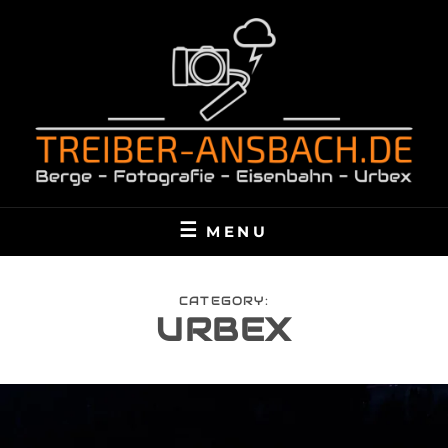
Skip
to
content
TREIBER-ANSBACH.DE
BERGE – FOTOGRAFIE – EISENBAHN – URBEX
MENU
CATEGORY:
URBEX