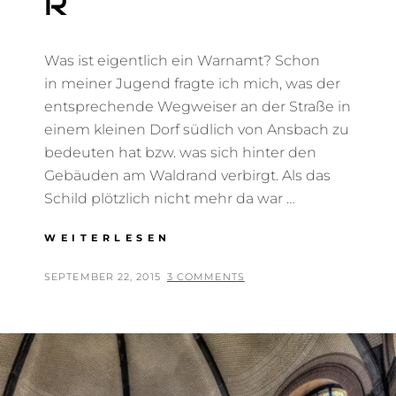
R
Was ist eigentlich ein Warnamt? Schon
in meiner Jugend fragte ich mich, was der
entsprechende Wegweiser an der Straße in
einem kleinen Dorf südlich von Ansbach zu
bedeuten hat bzw. was sich hinter den
Gebäuden am Waldrand verbirgt. Als das
Schild plötzlich nicht mehr da war …
DER
WEITERLESEN
WARNAMTBUNKER
POSTED
BY
SEPTEMBER 22, 2015
T
3 COMMENTS
ON
H
O
M
A
S