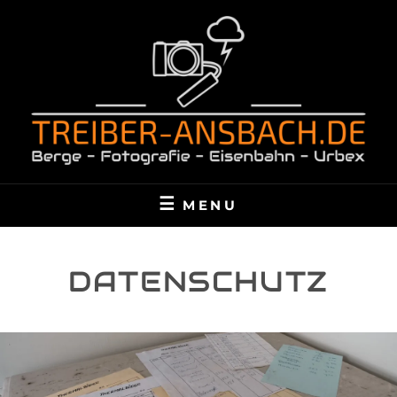
Skip
to
content
TREIBER-ANSBACH.DE
BERGE – FOTOGRAFIE – EISENBAHN – URBEX
MENU
DATENSCHUTZ