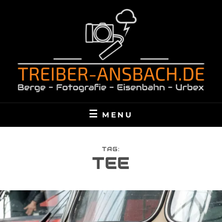
Skip
to
content
TREIBER-ANSBACH.DE
BERGE – FOTOGRAFIE – EISENBAHN – URBEX
MENU
TAG:
TEE