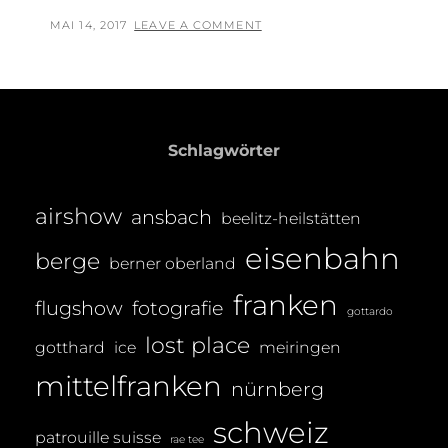
AM
POSTED
BY
MAI 14, 2017
T
LEAVE A COMMENT
GOTTHARD
ON
H
|
O
14.
MAI
M
2017
A
Schlagwörter
S
T
airshow
ansbach
R
beelitz-heilstätten
E
eisenbahn
berge
berner oberland
I
B
franken
flugshow
fotografie
gottardo
E
lost place
gotthard
ice
meiringen
R
mittelfranken
nürnberg
schweiz
patrouille suisse
rae tee