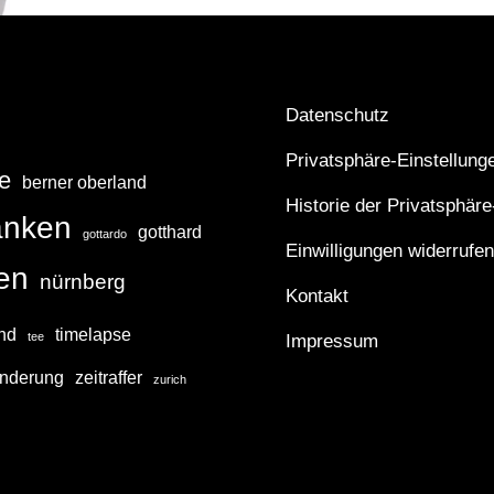
|
OKTOBER
2008
Datenschutz
Privatsphäre-Einstellung
e
berner oberland
Historie der Privatsphäre
anken
gotthard
gottardo
Einwilligungen widerrufen
ken
nürnberg
Kontakt
and
timelapse
tee
Impressum
nderung
zeitraffer
zurich