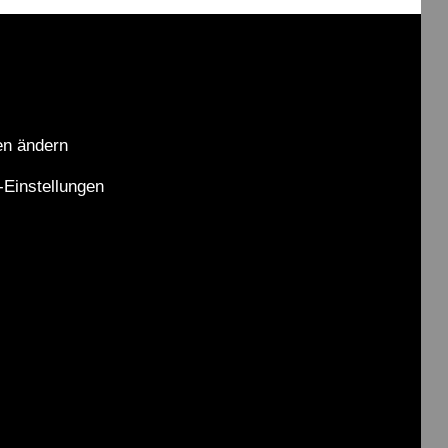
R
E
I
B
E
en ändern
R
-Einstellungen