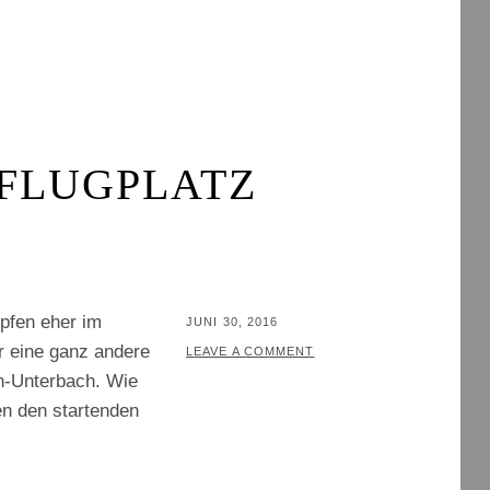
RFLUGPLATZ
öpfen eher im
POSTED
JUNI 30, 2016
 eine ganz andere
ON
BY
T
LEAVE A COMMENT
en-Unterbach. Wie
H
en den startenden
O
M
A