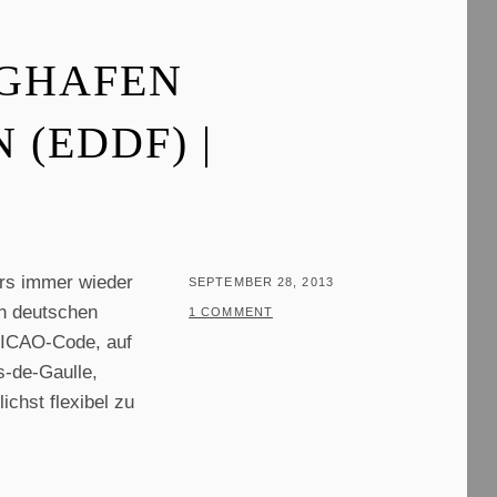
E
I
UGHAFEN
B
E
 (EDDF) |
R
ers immer wieder
POSTED
SEPTEMBER 28, 2013
en deutschen
ON
BY
T
1 COMMENT
r ICAO-Code, auf
H
s-de-Gaulle,
O
ichst flexibel zu
M
A
S
T