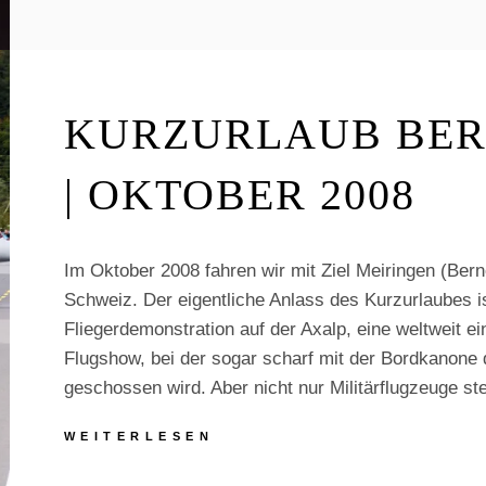
AM
FLUGHAFEN
FRANKFURT
/
MAIN
(EDDF)
KURZURLAUB BER
|
28.09.13
| OKTOBER 2008
Im Oktober 2008 fahren wir mit Ziel Meiringen (Bern
Schweiz. Der eigentliche Anlass des Kurzurlaubes is
Fliegerdemonstration auf der Axalp, eine weltweit ei
Flugshow, bei der sogar scharf mit der Bordkanone 
geschossen wird. Aber nicht nur Militärflugzeuge s
KURZURLAUB
WEITERLESEN
BERNER
OBERLAND