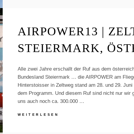
|
SCHWEIZ
|
30.08.14
AIRPOWER13 | ZE
STEIERMARK, ÖST
Alle zwei Jahre erschallt der Ruf aus dem österreic
Bundesland Steiermark … die AIRPOWER am Fliege
Hinterstoisser in Zeltweg stand am 28. und 29. Juni
dem Programm. Und diesem Ruf sind nicht nur wir g
uns auch noch ca. 300.000 …
AIRPOWER13
WEITERLESEN
|
ZELTWEG,
STEIERMARK,