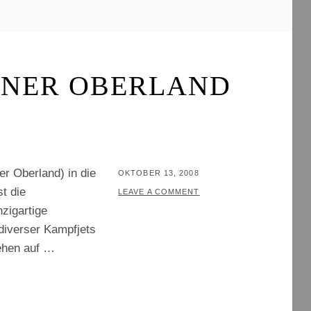
R
E
I
B
NER OBERLAND
E
R
er Oberland) in die
POSTED
OKTOBER 13, 2008
t die
ON
BY
T
LEAVE A COMMENT
nzigartige
H
diverser Kampfjets
O
tehen auf …
M
A
S
T