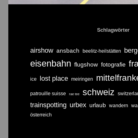
Schlagwörter
airshow
berg
ansbach
beelitz-heilstätten
eisenbahn
fr
flugshow
fotografie
mittelfran
lost place
ice
meiringen
schweiz
patrouille suisse
switzerl
rae tee
trainspotting
urbex
urlaub
wandern
wa
österreich