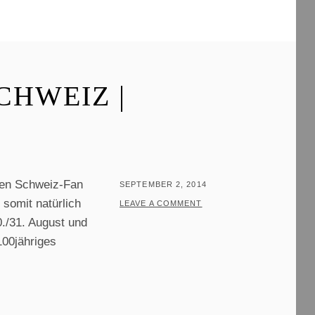
S
T
R
E
I
CHWEIZ |
B
E
R
inen Schweiz-Fan
POSTED
SEPTEMBER 2, 2014
somit natürlich
ON
BY
T
LEAVE A COMMENT
./31. August und
H
100jähriges
O
M
A
S