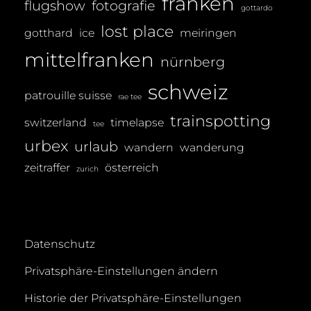
franken
flugshow
fotografie
gottardo
E
lost place
gotthard
ice
meiringen
R
mittelfranken
nürnberg
schweiz
patrouille suisse
rae tee
trainspotting
switzerland
timelapse
tee
urbex
urlaub
wandern
wanderung
zeitraffer
österreich
zurich
Datenschutz
Privatsphäre-Einstellungen ändern
Historie der Privatsphäre-Einstellungen