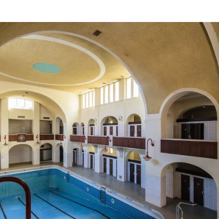
ON
H
VON
O
FÜRTH
NACH
M
NÜRNBERG
A
S
T
R
E
I
B
E
R