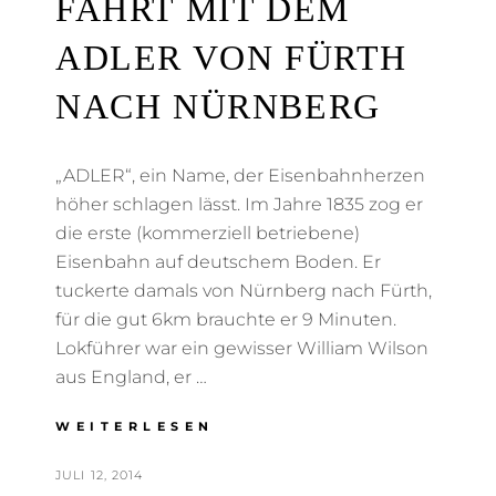
FAHRT MIT DEM
ADLER VON FÜRTH
NACH NÜRNBERG
„ADLER“, ein Name, der Eisenbahnherzen
höher schlagen lässt. Im Jahre 1835 zog er
die erste (kommerziell betriebene)
Eisenbahn auf deutschem Boden. Er
tuckerte damals von Nürnberg nach Fürth,
für die gut 6km brauchte er 9 Minuten.
Lokführer war ein gewisser William Wilson
aus England, er …
FAHRT
WEITERLESEN
MIT
DEM
POSTED
BY
JULI 12, 2014
T
ADLER