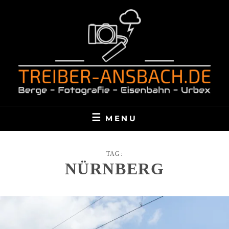
Skip
to
content
BERGE – FOTOGRAFIE – EISENBAHN – URBEX
TREIBER-ANSBACH.DE
MENU
TAG:
NÜRNBERG