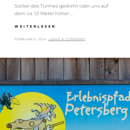
Sockel des Turmes gedreht oder uns auf
dem ca. 1,5 Meter höher …
BISMARCKTURM
WEITERLESEN
ANSBACH
|
POSTED
BY
FEBRUAR 5, 2014
T
LEAVE A COMMENT
TAG
ON
H
DES
O
DENKMALS
2013
M
A
S
T
R
E
I
B
E