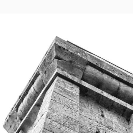
ON
H
VON
O
FÜRTH
NACH
M
NÜRNBERG
A
S
T
R
E
I
B
E
R