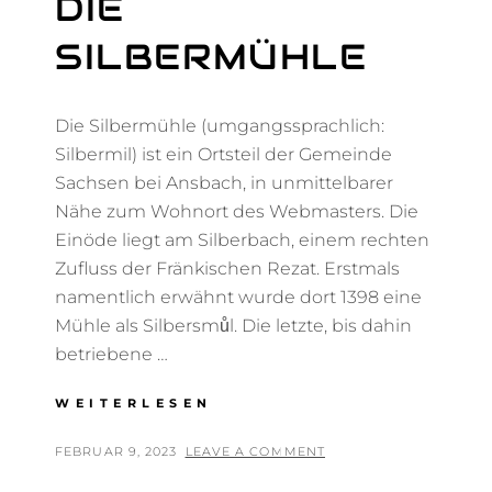
DIE
SILBERMÜHLE
Die Silbermühle (umgangssprachlich:
Silbermil) ist ein Ortsteil der Gemeinde
Sachsen bei Ansbach, in unmittelbarer
Nähe zum Wohnort des Webmasters. Die
Einöde liegt am Silberbach, einem rechten
Zufluss der Fränkischen Rezat. Erstmals
namentlich erwähnt wurde dort 1398 eine
Mühle als Silbersmůl. Die letzte, bis dahin
betriebene …
DIE
WEITERLESEN
SILBERMÜHLE
POSTED
BY
FEBRUAR 9, 2023
T
LEAVE A COMMENT
ON
H