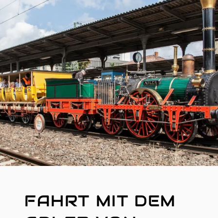
R
E
I
B
E
R
FAHRT MIT DEM