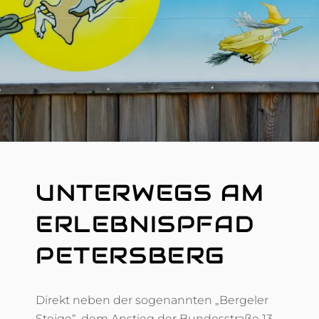
R
UNTERWEGS AM
ERLEBNISPFAD
PETERSBERG
Direkt neben der sogenannten „Bergeler
Steige“, dem Anstieg der Bundesstraße 13