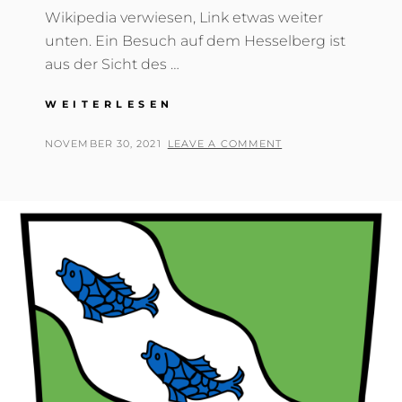
Wikipedia verwiesen, Link etwas weiter
unten. Ein Besuch auf dem Hesselberg ist
aus der Sicht des …
DER
WEITERLESEN
HESSELBERG
–
POSTED
BY
NOVEMBER 30, 2021
T
LEAVE A COMMENT
MITTELFRANKENS
ON
H
HÖCHSTE
O
ERHEBUNG
M
A
S
T
R
E
I
B