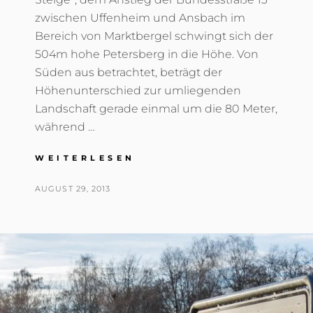
zwischen Uffenheim und Ansbach im
Bereich von Marktbergel schwingt sich der
504m hohe Petersberg in die Höhe. Von
Süden aus betrachtet, beträgt der
Höhenunterschied zur umliegenden
Landschaft gerade einmal um die 80 Meter,
während …
UNTERWEGS
WEITERLESEN
AM
ERLEBNISPFAD
POSTED
BY
AUGUST 29, 2013
T
PETERSBERG
ON
H
O
M
A
S
T