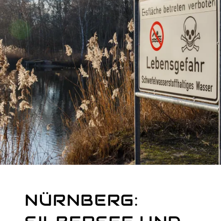
R
E
I
B
E
R
NÜRNBERG: