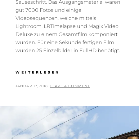
Sauseschritt. Das Ausgangsmaterial waren
gut 7000 Fotos und einige
Videosequenzen, welche mittels
Lightroom, LRTimelapse und Magix Video
Deluxe zu einem Gesamtfilm komponiert
wurden. Für eine Sekunde fertigen Film
wurden 25 Einzelbilder in FullHD benötigt.
…
TIMELAPSE
WEITERLESEN
ANSBACH
POSTED
BY
JANUAR 17, 2018
T
LEAVE A COMMENT
ON
H
O
M
A
S
T