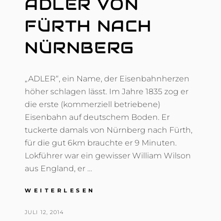
ADLER VON
FÜRTH NACH
NÜRNBERG
„ADLER“, ein Name, der Eisenbahnherzen
höher schlagen lässt. Im Jahre 1835 zog er
die erste (kommerziell betriebene)
Eisenbahn auf deutschem Boden. Er
tuckerte damals von Nürnberg nach Fürth,
für die gut 6km brauchte er 9 Minuten.
Lokführer war ein gewisser William Wilson
aus England, er …
FAHRT
WEITERLESEN
MIT
DEM
POSTED
BY
JULI 12, 2014
T
ADLER