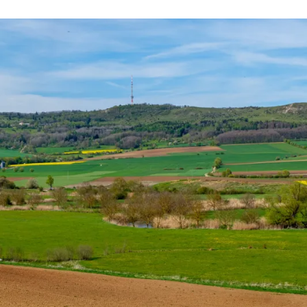
O
M
A
S
T
R
E
I
B
E
R