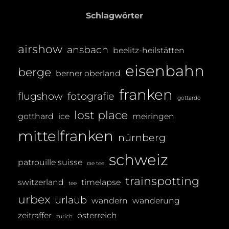
A
Schlagwörter
S
T
airshow
ansbach
R
beelitz-heilstätten
E
eisenbahn
berge
berner oberland
I
B
franken
flugshow
fotografie
gottardo
E
lost place
gotthard
ice
meiringen
R
mittelfranken
nürnberg
schweiz
patrouille suisse
rae tee
trainspotting
switzerland
timelapse
tee
urbex
urlaub
wandern
wanderung
zeitraffer
österreich
zurich