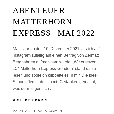
ABENTEUER
MATTERHORN
EXPRESS | MAI 2022
Man schrieb den 10. Dezember 2021, als ich auf
Instagram zufällig auf einen Beitrag von Zermatt
Bergbahnen aufmerksam wurde. „Wir ersetzen
154 Matterhorn-Express-Gondeln“ stand da zu
lesen und sogleich kribbelte es in mir. Die Idee
Schon öfters habe ich mir Gedanken gemacht,
was denn eigentlich …
ABENTEUER
WEITERLESEN
MATTERHORN
EXPRESS
POSTED
BY
MAI 24, 2022
T
LEAVE A COMMENT