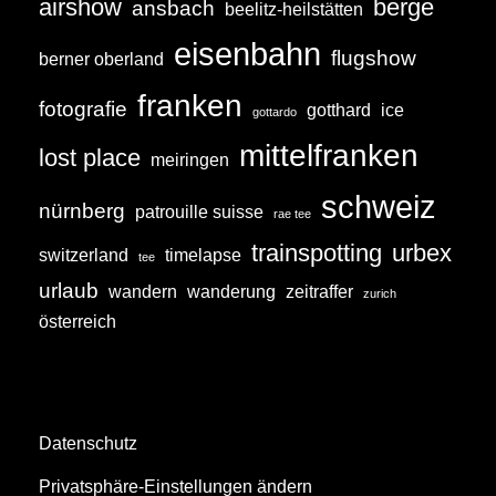
airshow
berge
ansbach
R
beelitz-heilstätten
E
eisenbahn
flugshow
berner oberland
I
B
franken
fotografie
gotthard
ice
gottardo
E
mittelfranken
lost place
R
meiringen
schweiz
nürnberg
patrouille suisse
rae tee
trainspotting
urbex
switzerland
timelapse
tee
urlaub
wandern
wanderung
zeitraffer
zurich
österreich
Datenschutz
Privatsphäre-Einstellungen ändern