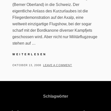
(Berner Oberland) in die Schweiz. Der
eigentliche Anlass des Kurzurlaubes ist die
Fliegerdemonstration auf der Axalp, eine
weltweit einzigartige Flugshow, bei der sogar
scharf mit der Bordkanone diverser Kampfjets
geschossen wird. Aber nicht nur Militärflugzeuge
stehen auf …
KURZURLAUB
WEITERLESEN
BERNER
OBERLAND
POSTED
BY
OKTOBER 13, 2008
T
LEAVE A COMMENT
|
ON
H
OKTOBER
O
2008
M
A
Schlagwörter
S
T