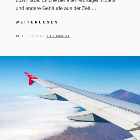
Lost Place. Etliche der altehrwürdigen Hotels
und andere Gebäude aus der Zeit …
BAD
WEITERLESEN
GASTEIN
2017
POSTED
BY
APRIL 30, 2017
T
1 COMMENT
–
ON
H
AUFSCHWUNG
O
ODER
WEITERER
M
VERFALL?
A
S
T
R
E
I
B
E
R