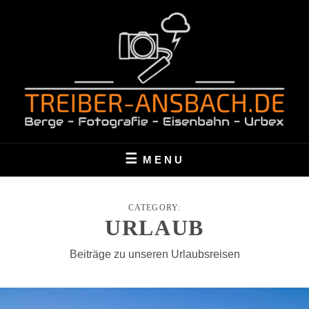
Skip
to
content
BERGE – FOTOGRAFIE – EISENBAHN – URBEX
TREIBER-ANSBACH.DE
MENU
CATEGORY:
URLAUB
Beiträge zu unseren Urlaubsreisen