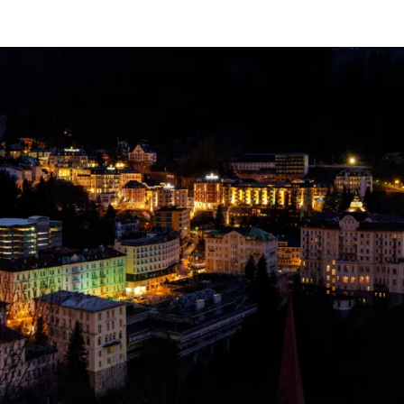
|
ON
H
MAI
O
2022
M
A
S
T
R
E
I
B
E
R