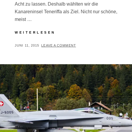
Acht zu lassen. Deshalb wählten wir die
Kanareninsel Teneriffa als Ziel. Nicht nur schöne,
meist …
TENERIFFA
WEITERLESEN
JUNI
2015
POSTED
BY
JUNI 11, 2015
T
LEAVE A COMMENT
ON
H
O
M
A
S
T
R
E
I
B