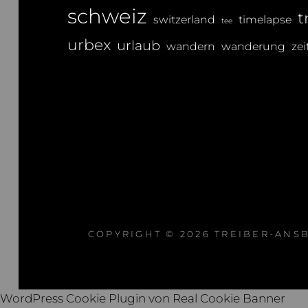
schweiz
t
switzerland
timelapse
tee
urbex
urlaub
wandern
wanderung
zei
COPYRIGHT © 2026
TREIBER-ANS
WordPress Cookie Plugin von Real Cookie Banner