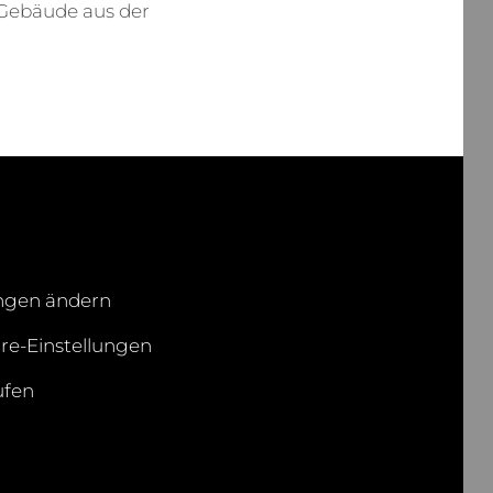
 Gebäude aus der
M
A
S
T
R
E
I
B
E
R
ungen ändern
äre-Einstellungen
ufen