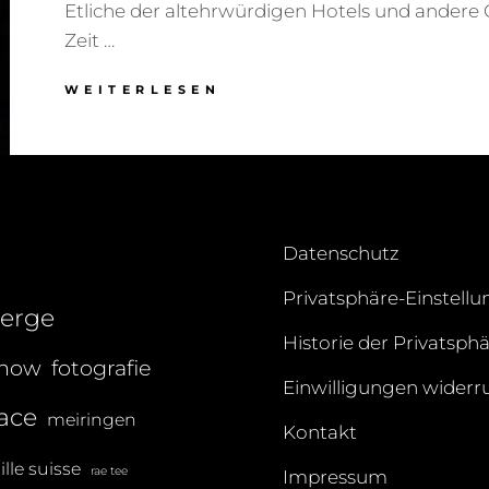
Etliche der altehrwürdigen Hotels und andere
Zeit …
BAD
WEITERLESEN
GASTEIN
2017
–
AUFSCHWUNG
ODER
WEITERER
VERFALL?
Datenschutz
Privatsphäre-Einstell
erge
Historie der Privatsph
show
fotografie
Einwilligungen widerr
lace
meiringen
Kontakt
lle suisse
rae tee
Impressum