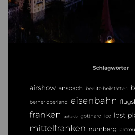
Schlagwörter
airshow
b
ansbach
beelitz-heilstätten
eisenbahn
flug
berner oberland
franken
lost p
gotthard
ice
gottardo
mittelfranken
nürnberg
patroui