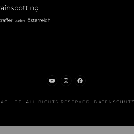
rainspotting
traffer
österreich
zurich
Youtube
Instagram
Facebook
BACH.DE
. ALL RIGHTS RESERVED.
DATENSCHUT