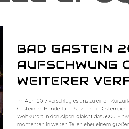
BAD GASTEIN 2
AUFSCHWUNG 
WEITERER VER
Im April 2017 verschlug es uns zu einen Kurzu
Gastein im Bundesland Salzburg in Österreich. 
Weltkurort in den Alpen, gleicht das 5000-Ei
momentan in weiten Teilen eher einem großen 