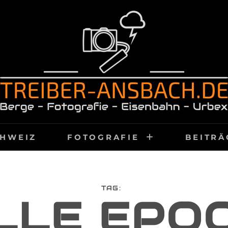
RBEX
ACH.DE
HWEIZ
FOTOGRAFIE
BEITRÄ
TAG:
LLE EPO