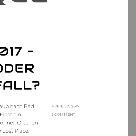
017 –
ODER
FALL?
rlaub nach Bad
POSTED
APRIL 30, 2017
Einst ein
ON
BY
T
1 COMMENT
nwohner-Örtchen
H
Lost Place.
O