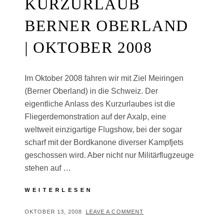
KURZURLAUB
BERNER OBERLAND
| OKTOBER 2008
Im Oktober 2008 fahren wir mit Ziel Meiringen
(Berner Oberland) in die Schweiz. Der
eigentliche Anlass des Kurzurlaubes ist die
Fliegerdemonstration auf der Axalp, eine
weltweit einzigartige Flugshow, bei der sogar
scharf mit der Bordkanone diverser Kampfjets
geschossen wird. Aber nicht nur Militärflugzeuge
stehen auf …
KURZURLAUB
WEITERLESEN
BERNER
OBERLAND
POSTED
BY
OKTOBER 13, 2008
T
LEAVE A COMMENT
|