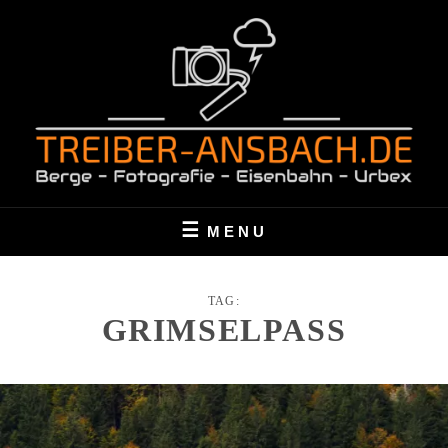
Skip
to
content
BERGE – FOTOGRAFIE – EISENBAHN – URBEX
TREIBER-ANSBACH.DE
MENU
TAG:
GRIMSELPASS