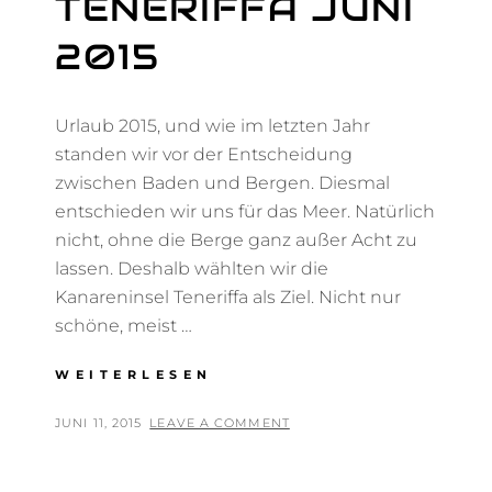
TENERIFFA JUNI
2015
Urlaub 2015, und wie im letzten Jahr
standen wir vor der Entscheidung
zwischen Baden und Bergen. Diesmal
entschieden wir uns für das Meer. Natürlich
nicht, ohne die Berge ganz außer Acht zu
lassen. Deshalb wählten wir die
Kanareninsel Teneriffa als Ziel. Nicht nur
schöne, meist …
TENERIFFA
WEITERLESEN
JUNI
2015
POSTED
BY
JUNI 11, 2015
T
LEAVE A COMMENT
ON
H
O