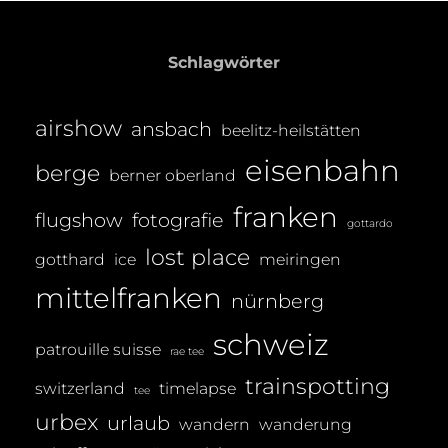
M
A
Schlagwörter
S
T
airshow
ansbach
R
beelitz-heilstätten
E
eisenbahn
berge
berner oberland
I
B
franken
flugshow
fotografie
gottardo
E
lost place
gotthard
ice
meiringen
R
mittelfranken
nürnberg
schweiz
patrouille suisse
rae tee
trainspotting
switzerland
timelapse
tee
urbex
urlaub
wandern
wanderung