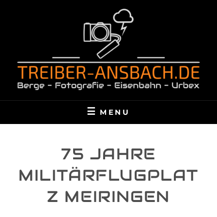
Skip
to
content
TREIBER-ANSBACH.DE
BERGE – FOTOGRAFIE – EISENBAHN – URBEX
MENU
75 JAHRE
MILITÄRFLUGPLAT
Z MEIRINGEN