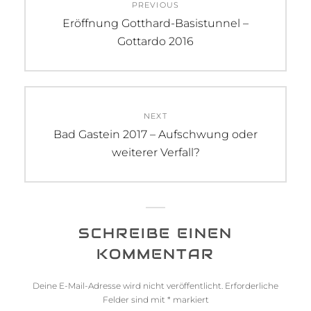
PREVIOUS
Navigation
Previous
Eröffnung Gotthard-Basistunnel –
post:
Gottardo 2016
NEXT
Next
Bad Gastein 2017 – Aufschwung oder
post:
weiterer Verfall?
SCHREIBE EINEN
KOMMENTAR
Deine E-Mail-Adresse wird nicht veröffentlicht.
Erforderliche
Felder sind mit
*
markiert