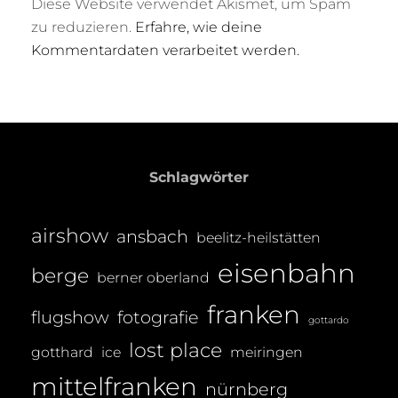
Diese Website verwendet Akismet, um Spam
zu reduzieren.
Erfahre, wie deine
Kommentardaten verarbeitet werden.
Schlagwörter
airshow
ansbach
beelitz-heilstätten
eisenbahn
berge
berner oberland
franken
flugshow
fotografie
gottardo
lost place
gotthard
ice
meiringen
mittelfranken
nürnberg