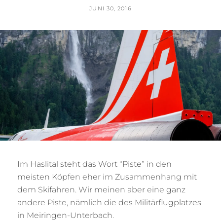
POSTED
JUNI 30, 2016
ON
BY
T
H
O
M
A
S
T
R
E
I
B
E
R
Im Haslital steht das Wort “Piste” in den
meisten Köpfen eher im Zusammenhang mit
dem Skifahren. Wir meinen aber eine ganz
andere Piste, nämlich die des Militärflugplatzes
in Meiringen-Unterbach.