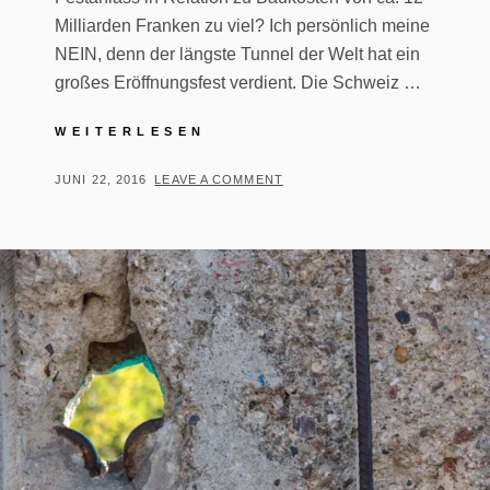
Milliarden Franken zu viel? Ich persönlich meine
NEIN, denn der längste Tunnel der Welt hat ein
großes Eröffnungsfest verdient. Die Schweiz …
ERÖFFNUNG
WEITERLESEN
GOTTHARD-
BASISTUNNEL
POSTED
BY
JUNI 22, 2016
T
LEAVE A COMMENT
–
ON
H
GOTTARDO
O
2016
M
A
S
T
R
E
I
B