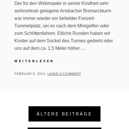
Der für den Webmaster in seiner Kindheit sehr
wohnortnah gelegene Ansbacher Bismarckturm
war immer wieder ein beliebter Freizeit-
Tummelplatz, sei es nach dem Minigolfen oder
zum Schlittenfahren. Etliche Runden haben wir
Kinder auf dem Sockel des Turmes gedreht oder
uns auf dem ca. 1,5 Meter höher …
BISMARCKTURM
WEITERLESEN
ANSBACH
|
POSTED
BY
FEBRUAR 5, 2014
T
LEAVE A COMMENT
TAG
ON
H
DES
O
DENKMALS
2013
M
A
Beitragsnavigation
S
ÄLTERE BEITRÄGE
T
R