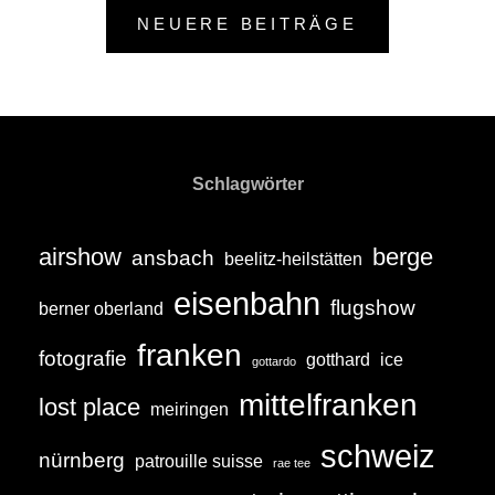
NEUERE BEITRÄGE
E
I
B
E
R
Schlagwörter
airshow
berge
ansbach
beelitz-heilstätten
eisenbahn
flugshow
berner oberland
franken
fotografie
gotthard
ice
gottardo
mittelfranken
lost place
meiringen
schweiz
nürnberg
patrouille suisse
rae tee