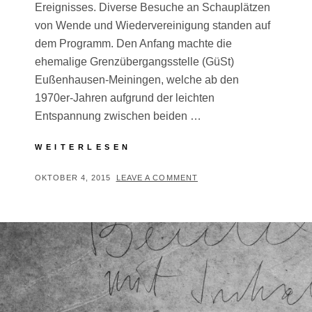
Ereignisses. Diverse Besuche an Schauplätzen
von Wende und Wiedervereinigung standen auf
dem Programm. Den Anfang machte die
ehemalige Grenzübergangsstelle (GüSt)
Eußenhausen-Meiningen, welche ab den
1970er-Jahren aufgrund der leichten
Entspannung zwischen beiden …
25
WEITERLESEN
JAHRE
DEUTSCHE
POSTED
BY
OKTOBER 4, 2015
T
LEAVE A COMMENT
EINHEIT
ON
H
O
M
A
S
T
R