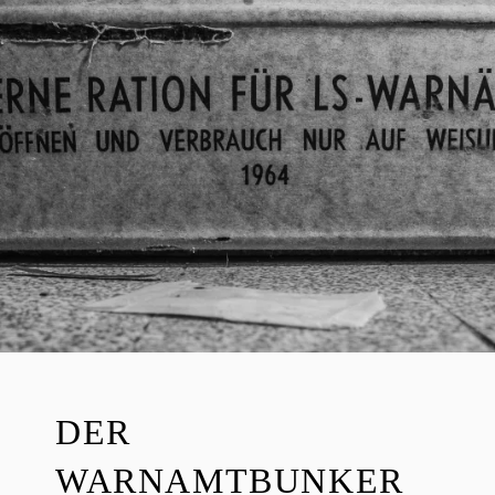
E
I
B
E
R
DER
WARNAMTBUNKER