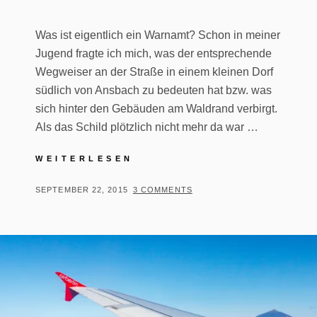
Was ist eigentlich ein Warnamt? Schon in meiner
Jugend fragte ich mich, was der entsprechende
Wegweiser an der Straße in einem kleinen Dorf
südlich von Ansbach zu bedeuten hat bzw. was
sich hinter den Gebäuden am Waldrand verbirgt.
Als das Schild plötzlich nicht mehr da war …
DER
WEITERLESEN
WARNAMTBUNKER
POSTED
BY
SEPTEMBER 22, 2015
T
3 COMMENTS
ON
H
O
M
A
S
T