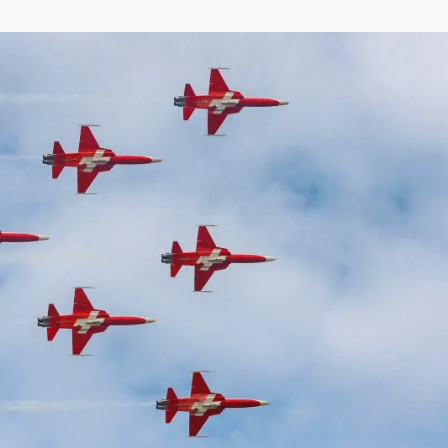
2014
O
M
A
S
T
R
E
I
B
E
R