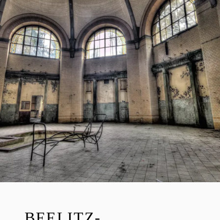
T
R
E
I
B
E
R
BEELITZ-