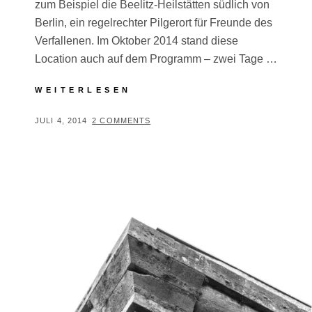
zum Beispiel die Beelitz-Heilstätten südlich von
Berlin, ein regelrechter Pilgerort für Freunde des
Verfallenen. Im Oktober 2014 stand diese
Location auch auf dem Programm – zwei Tage …
FOTOTOUR
WEITERLESEN
INS
VOLKSBAD
POSTED
BY
JULI 4, 2014
T
2 COMMENTS
NÜRNBERG
ON
H
O
M
A
S
T
R
E
I
B