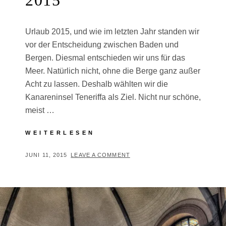
2015
Urlaub 2015, und wie im letzten Jahr standen wir
vor der Entscheidung zwischen Baden und
Bergen. Diesmal entschieden wir uns für das
Meer. Natürlich nicht, ohne die Berge ganz außer
Acht zu lassen. Deshalb wählten wir die
Kanareninsel Teneriffa als Ziel. Nicht nur schöne,
meist …
TENERIFFA
WEITERLESEN
JUNI
2015
POSTED
BY
JUNI 11, 2015
T
LEAVE A COMMENT
ON
H
O
M
A
S