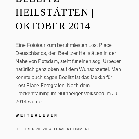
HEILSTÄTTEN |
OKTOBER 2014
Eine Fototour zum berühmtesten Lost Place
Deutschlands, den Beelitzer Heilstätten in der
Nähe von Potsdam, steht für einen sog. Urbexer
natürlich ganz oben auf dem Wunschzettel. Man
könnte auch sagen Beelitz ist das Mekka für
Lost-Place-Fotografen. Nach dem
Trockentraining im Nürnberger Volksbad im Juli
2014 wurde …
BEELITZ-
WEITERLESEN
HEILSTÄTTEN
|
POSTED
BY
OKTOBER 20, 2014
T
LEAVE A COMMENT
OKTOBER
ON
H