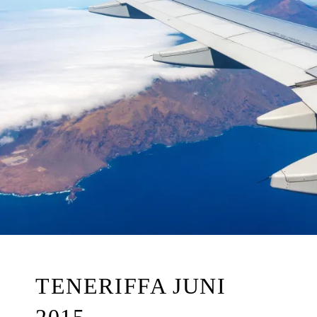
R
E
I
B
E
R
TENERIFFA JUNI