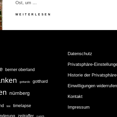
Ost, um …
AUSFLUG
WEITERLESEN
NACH
UND
TRAINSPOTTING
IN
FRANKFURT
AM
MAIN
Datenschutz
Privatsphäre-Einstellung
e
berner oberland
Historie der Privatsphäre
anken
gotthard
gottardo
Einwilligungen widerrufen
ken
nürnberg
Kontakt
and
timelapse
tee
Impressum
nderung
zeitraffer
zurich