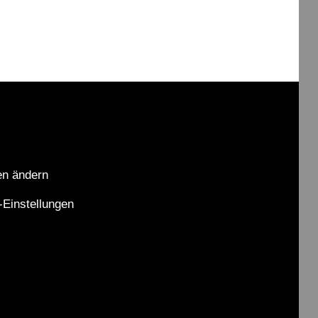
M
A
S
T
R
E
I
B
E
en ändern
R
-Einstellungen