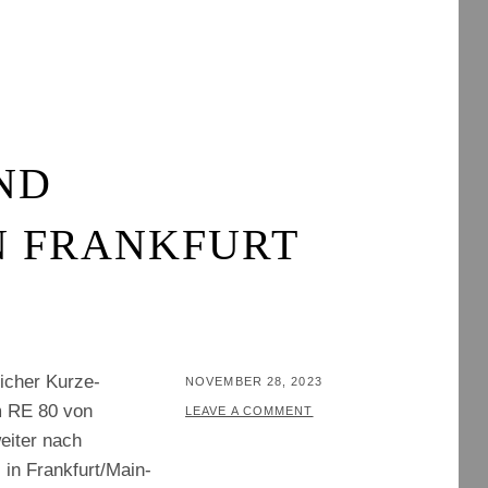
ND
N FRANKFURT
icher Kurze-
POSTED
NOVEMBER 28, 2023
m RE 80 von
ON
BY
T
LEAVE A COMMENT
eiter nach
H
 in Frankfurt/Main-
O