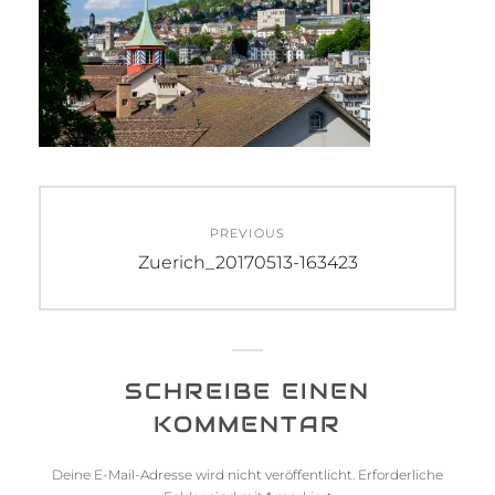
Beitrags-
PREVIOUS
Navigation
Previous
Zuerich_20170513-163423
post:
SCHREIBE EINEN
KOMMENTAR
Deine E-Mail-Adresse wird nicht veröffentlicht.
Erforderliche