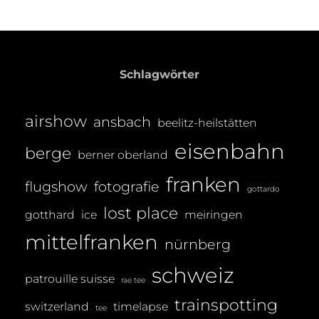
Schlagwörter
airshow
ansbach
beelitz-heilstätten
eisenbahn
berge
berner oberland
franken
flugshow
fotografie
gottardo
lost place
gotthard
ice
meiringen
mittelfranken
nürnberg
schweiz
patrouille suisse
rae tee
trainspotting
switzerland
timelapse
tee