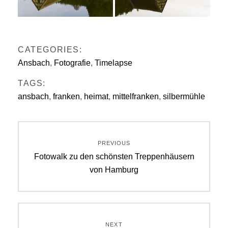
CATEGORIES:
Ansbach
,
Fotografie
,
Timelapse
TAGS:
ansbach
,
franken
,
heimat
,
mittelfranken
,
silbermühle
Beitrags-
PREVIOUS
Navigation
Previous
Fotowalk zu den schönsten Treppenhäusern
post:
von Hamburg
NEXT