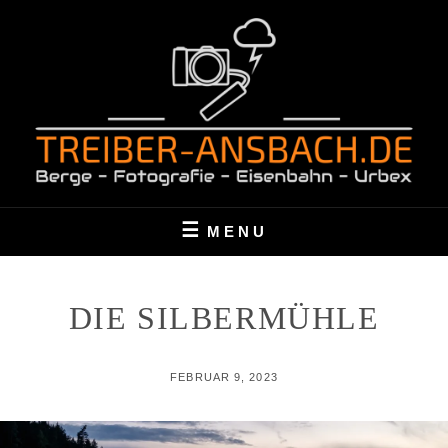
Skip
to
content
BERGE – FOTOGRAFIE – EISENBAHN – URBEX
TREIBER-ANSBACH.DE
MENU
DIE SILBERMÜHLE
POSTED
FEBRUAR 9, 2023
ON
BY
T
H