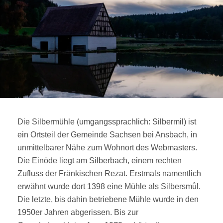
O
M
A
S
T
R
E
I
B
E
R
Die Silbermühle (umgangssprachlich: Silbermil) ist
ein Ortsteil der Gemeinde Sachsen bei Ansbach, in
unmittelbarer Nähe zum Wohnort des Webmasters.
Die Einöde liegt am Silberbach, einem rechten
Zufluss der Fränkischen Rezat. Erstmals namentlich
erwähnt wurde dort 1398 eine Mühle als Silbersmůl.
Die letzte, bis dahin betriebene Mühle wurde in den
1950er Jahren abgerissen. Bis zur