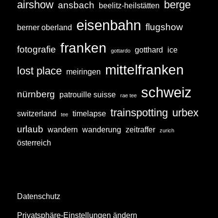
airshow
berge
ansbach
beelitz-heilstätten
eisenbahn
flugshow
berner oberland
franken
fotografie
gotthard
ice
gottardo
mittelfranken
lost place
meiringen
schweiz
nürnberg
patrouille suisse
rae tee
trainspotting
urbex
switzerland
timelapse
tee
urlaub
wandern
wanderung
zeitraffer
zurich
österreich
Datenschutz
Privatsphäre-Einstellungen ändern